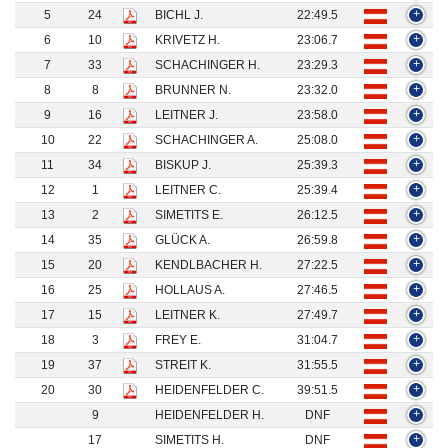
5
24
BICHL J.
22:49.5
+
6
10
KRIVETZ H.
23:06.7
+
7
33
SCHACHINGER H.
23:29.3
+
8
8
BRUNNER N.
23:32.0
+
9
16
LEITNER J.
23:58.0
+
10
22
SCHACHINGER A.
25:08.0
+
11
34
BISKUP J.
25:39.3
+
12
1
LEITNER C.
25:39.4
+
13
2
SIMETITS E.
26:12.5
+
14
35
GLÜCK A.
26:59.8
+
15
20
KENDLBACHER H.
27:22.5
+
16
25
HOLLAUS A.
27:46.5
+
17
15
LEITNER K.
27:49.7
+
18
3
FREY E.
31:04.7
+
19
37
STREIT K.
31:55.5
+
20
30
HEIDENFELDER C.
39:51.5
+
9
HEIDENFELDER H.
DNF
+
17
SIMETITS H.
DNF
+