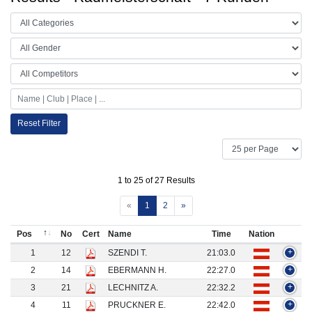
Reset Filter
1 to 25 of 27 Results
«
1
2
»
Pos
No
Cert
Name
Time
Nation
1
12
SZENDI T.
21:03.0
+
2
14
EBERMANN H.
22:27.0
+
3
21
LECHNITZ A.
22:32.2
+
4
11
PRUCKNER E.
22:42.0
+