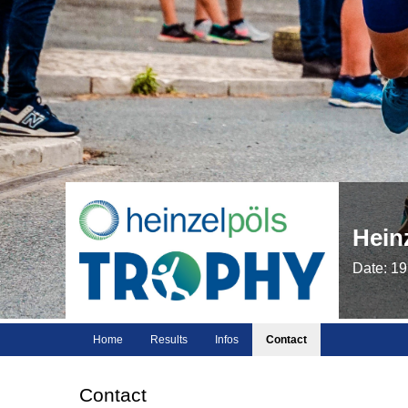
Hein
Date: 19
Home
Results
Infos
Contact
Contact