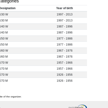
ategories
Designation
Year of birth
U30 W
1997 - 2013
U30 M
1997 - 2013
U40 W
1987 - 1996
U40 M
1987 - 1996
U50 W
1977 - 1986
U50 M
1977 - 1986
U60 W
1967 - 1976
U60 M
1967 - 1976
U70 W
1957 - 1966
U70 M
1957 - 1966
Ü70 W
1926 - 1956
Ü70 M
1926 - 1956
te of the organizer.