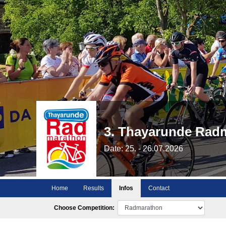
3. Thayarunde Rad
Date: 25. - 26.07.2026
Home
Results
Infos
Contact
Choose Competition: