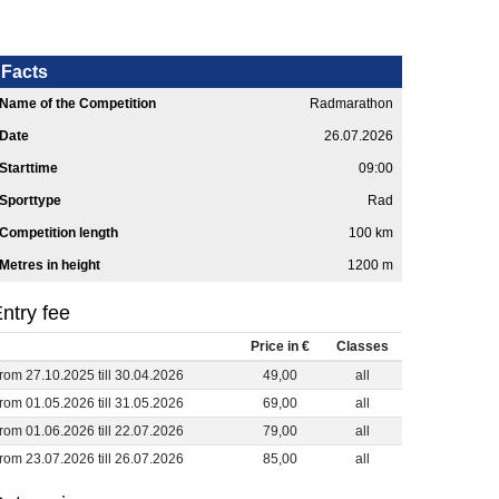
Facts
Name of the Competition
Radmarathon
Date
26.07.2026
Starttime
09:00
Sporttype
Rad
Competition length
100 km
Metres in height
1200 m
ntry fee
Price in €
Classes
from 27.10.2025 till 30.04.2026
49,00
all
from 01.05.2026 till 31.05.2026
69,00
all
from 01.06.2026 till 22.07.2026
79,00
all
from 23.07.2026 till 26.07.2026
85,00
all