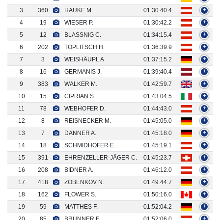
3
360
HAUKE M.
01:30:40.4
+
4
19
WIESER P.
01:30:42.2
+
5
12
BLASSNIG C.
01:34:15.4
+
6
202
TOPLITSCH H.
01:36:39.9
+
7
3
WEISHÄUPL A.
01:37:15.2
+
8
16
GERMANIS J.
01:39:40.4
+
9
383
WALKER M.
01:42:59.7
+
10
15
CIPRIAN S.
01:43:04.5
+
11
78
WEBHOFER D.
01:44:43.0
+
12
8
REISNECKER M.
01:45:05.0
+
13
7
DANNER A.
01:45:18.0
+
14
18
SCHMIDHOFER E.
01:45:19.1
+
15
391
EHRENZELLER-JÄGER C.
01:45:23.7
+
16
208
BIDNER A.
01:46:12.0
+
17
418
ZOBENKOV N.
01:49:44.7
+
18
162
FLOWER S.
01:50:16.0
+
19
59
MATTHES F.
01:52:04.2
+
20
85
BRUNNER F.
01:52:06.0
+