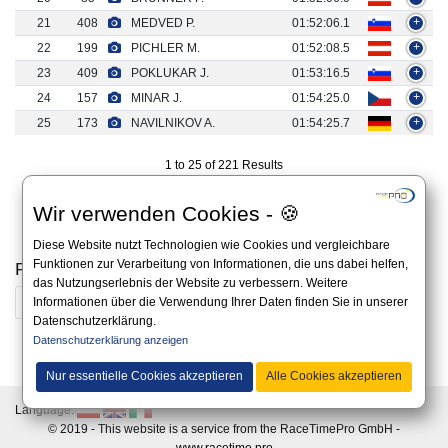
21
408
MEDVED P.
01:52:06.1
+
22
199
PICHLER M.
01:52:08.5
+
23
409
POKLUKAR J.
01:53:16.5
+
24
157
MINAR J.
01:54:25.0
+
25
173
NAVILNIKOV A.
01:54:25.7
+
1 to 25 of 221 Results
«
1
2
3
4
5
…
9
»
Wir verwenden Cookies - 🍪
Diese Website nutzt Technologien wie Cookies und vergleichbare
Funktionen zur Verarbeitung von Informationen, die uns dabei helfen,
Previous results
das Nutzungserlebnis der Website zu verbessern. Weitere
2025
2024
2023
Informationen über die Verwendung Ihrer Daten finden Sie in unserer
Datenschutzerklärung.
Datenschutzerklärung anzeigen
All information on this website is non-binding and you should always apply to the official
announcement on the website of the organizer.
Nur essentielle Cookies akzeptieren
Alle Cookies akzeptieren
Language:
© 2019 - This website is a service from the RaceTimePro GmbH -
www.racetime.pro