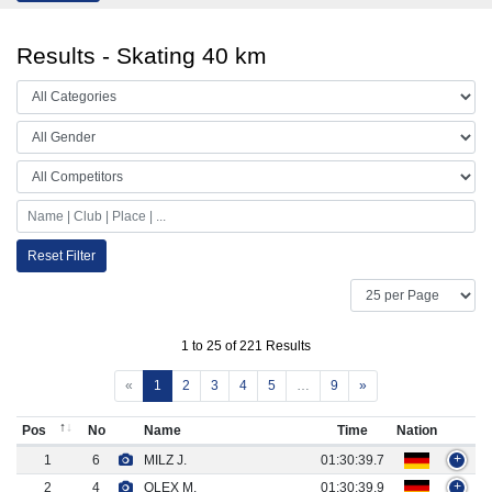
Results - Skating 40 km
Reset Filter
1 to 25 of 221 Results
«
1
2
3
4
5
…
9
»
Pos
No
Name
Time
Nation
1
6
MILZ J.
01:30:39.7
+
2
4
OLEX M.
01:30:39.9
+