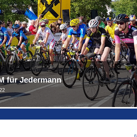
M für Jedermann
22
F