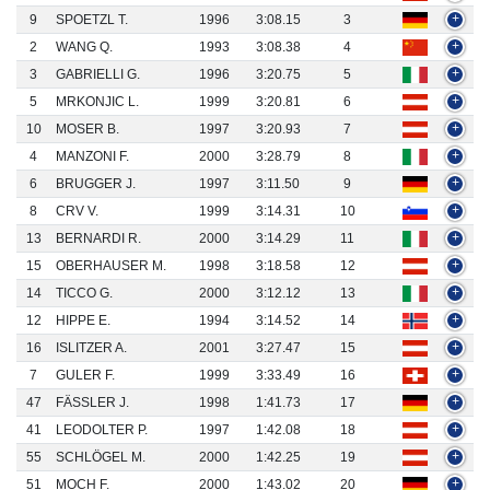
9
SPOETZL T.
1996
3:08.15
3
+
2
WANG Q.
1993
3:08.38
4
+
3
GABRIELLI G.
1996
3:20.75
5
+
5
MRKONJIC L.
1999
3:20.81
6
+
10
MOSER B.
1997
3:20.93
7
+
4
MANZONI F.
2000
3:28.79
8
+
6
BRUGGER J.
1997
3:11.50
9
+
8
CRV V.
1999
3:14.31
10
+
13
BERNARDI R.
2000
3:14.29
11
+
15
OBERHAUSER M.
1998
3:18.58
12
+
14
TICCO G.
2000
3:12.12
13
+
12
HIPPE E.
1994
3:14.52
14
+
16
ISLITZER A.
2001
3:27.47
15
+
7
GULER F.
1999
3:33.49
16
+
47
FÄSSLER J.
1998
1:41.73
17
+
41
LEODOLTER P.
1997
1:42.08
18
+
55
SCHLÖGEL M.
2000
1:42.25
19
+
51
MOCH F.
2000
1:43.02
20
+