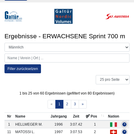
Ergebnisse - ERWACHSENE Sprint 700 m
Filter zurücksetzen
1 bis 25 von 60 Ergebnissen (gefiltert von 80 Ergebnissen)
«
1
2
3
»
Nr
Name
Jahrgang
Zeit
⚤ Pos
Nation
1
HELLWEGER M.
1996
3:07.42
1
+
11
MATOSSI L.
1997
3:07.53
2
+