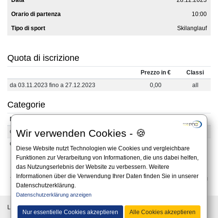
Data
28.12.2023
Orario di partenza
10:00
Tipo di sport
Skilanglauf
Quota di iscrizione
Prezzo in €
Classi
da 03.11.2023 fino a 27.12.2023
0,00
all
Categorie
Denominazione
Anno di nascita
Wir verwenden Cookies - 🍪
OV-W
1903 - 2023
OV-M
1903 - 2023
Diese Website nutzt Technologien wie Cookies und vergleichbare
Funktionen zur Verarbeitung von Informationen, die uns dabei helfen,
das Nutzungserlebnis der Website zu verbessern. Weitere
Informationen über die Verwendung Ihrer Daten finden Sie in unserer
Tutte le informazioni su questo sito web sono senza garanzia. Fa fede esclusivamente il
Datenschutzerklärung.
bando ufficiale pubblicato sul sito dell`organizzatore.
Datenschutzerklärung anzeigen
Lingua:
Nur essentielle Cookies akzeptieren
Alle Cookies akzeptieren
© 2019 - Questo sito web è un servizio di RaceTimePro GmbH -