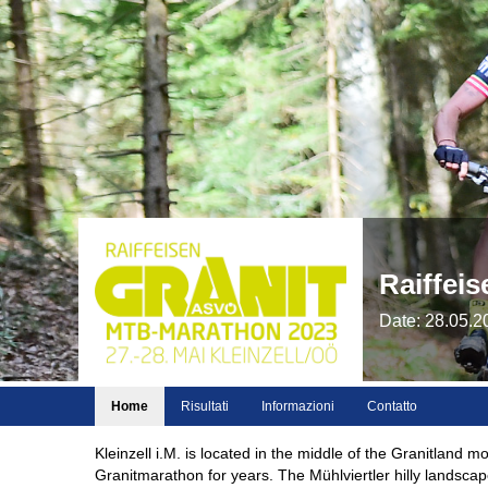
Raiffei
Date: 28.05.2
Home
Risultati
Informazioni
Contatto
Kleinzell i.M. is located in the middle of the Granitland
Granitmarathon for years. The Mühlviertler hilly landsca