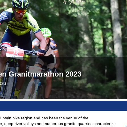
sen Granitmarathon 2023
023
 mountain bike region and has been the venue of the
pe, deep river valleys and numerous granite quarries characterize
F