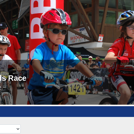
ds Race
2