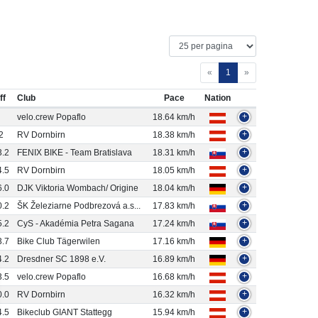
«
1
»
ff
Club
Pace
Nation
velo.crew Popaflo
18.64 km/h
+
2
RV Dornbirn
18.38 km/h
+
3.2
FENIX BIKE - Team Bratislava
18.31 km/h
+
4.5
RV Dornbirn
18.05 km/h
+
6.0
DJK Viktoria Wombach/ Origine
18.04 km/h
+
0.2
ŠK Železiarne Podbrezová a.s...
17.83 km/h
+
5.2
CyS - Akadémia Petra Sagana
17.24 km/h
+
3.7
Bike Club Tägerwilen
17.16 km/h
+
4.2
Dresdner SC 1898 e.V.
16.89 km/h
+
3.5
velo.crew Popaflo
16.68 km/h
+
0.0
RV Dornbirn
16.32 km/h
+
4.5
Bikeclub GIANT Stattegg
15.94 km/h
+