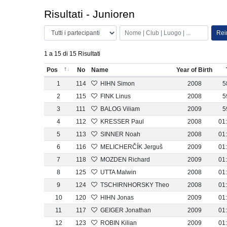
Risultati - Junioren
Reim
1 a 15 di 15 Risultati
Pos
No
Name
Year of Birth
1
114
HIHN Simon
2008
5
2
115
FINK Linus
2008
5
3
111
BALOG Viliam
2009
5
4
112
KRESSER Paul
2008
01:
5
113
SINNER Noah
2008
01:
6
116
MELICHERČÍK Jerguš
2009
01:
7
118
MOZDEN Richard
2009
01:
8
125
UTTA Malwin
2008
01:
9
124
TSCHIRNHORSKY Theo
2008
01:
10
120
HIHN Jonas
2009
01:
11
117
GEIGER Jonathan
2009
01:
12
123
ROBIN Kilian
2009
01: