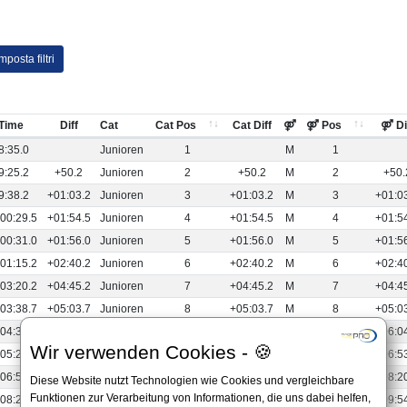
posta filtri
Time
Diff
Cat
Cat Pos
Cat Diff
⚤
⚤ Pos
⚤ Di
8:35.0
Junioren
1
M
1
9:25.2
+50.2
Junioren
2
+50.2
M
2
+50.
9:38.2
+01:03.2
Junioren
3
+01:03.2
M
3
+01:0
00:29.5
+01:54.5
Junioren
4
+01:54.5
M
4
+01:5
00:31.0
+01:56.0
Junioren
5
+01:56.0
M
5
+01:5
01:15.2
+02:40.2
Junioren
6
+02:40.2
M
6
+02:4
03:20.2
+04:45.2
Junioren
7
+04:45.2
M
7
+04:4
03:38.7
+05:03.7
Junioren
8
+05:03.7
M
8
+05:0
04:39.2
+06:04.2
Junioren
9
+06:04.2
M
9
+06:0
Wir verwenden Cookies - 🍪
05:28.5
+06:53.5
Junioren
10
+06:53.5
M
10
+06:5
06:55.0
+08:20.0
Junioren
11
+08:20.0
M
11
+08:2
Diese Website nutzt Technologien wie Cookies und vergleichbare
Funktionen zur Verarbeitung von Informationen, die uns dabei helfen,
08:29.5
+09:54.5
Junioren
12
+09:54.5
M
12
+09:5