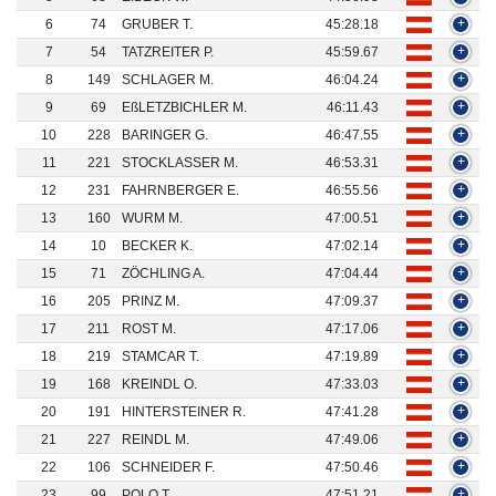
6
74
GRUBER T.
45:28.18
+
7
54
TATZREITER P.
45:59.67
+
8
149
SCHLAGER M.
46:04.24
+
9
69
EßLETZBICHLER M.
46:11.43
+
10
228
BARINGER G.
46:47.55
+
11
221
STOCKLASSER M.
46:53.31
+
12
231
FAHRNBERGER E.
46:55.56
+
13
160
WURM M.
47:00.51
+
14
10
BECKER K.
47:02.14
+
15
71
ZÖCHLING A.
47:04.44
+
16
205
PRINZ M.
47:09.37
+
17
211
ROST M.
47:17.06
+
18
219
STAMCAR T.
47:19.89
+
19
168
KREINDL O.
47:33.03
+
20
191
HINTERSTEINER R.
47:41.28
+
21
227
REINDL M.
47:49.06
+
22
106
SCHNEIDER F.
47:50.46
+
23
99
POLO T.
47:51.21
+