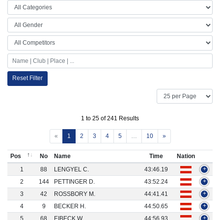
Reset Filter
1 to 25 of 241 Results
«
1
2
3
4
5
…
10
»
Pos
No
Name
Time
Nation
1
88
LENGYEL C.
43:46.19
+
2
144
PETTINGER D.
43:52.24
+
3
42
ROSSBORY M.
44:41.41
+
4
9
BECKER H.
44:50.65
+
5
68
EIBECK W.
44:56.93
+