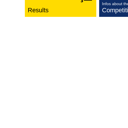
Infos about th
Results
Competit