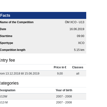
Facts
Name of the Competition
ÖM XCO - U13
Date
16.06.2019
Starttime
09:00
Sporttype
XCO
Competition length
5.15 km
ntry fee
Price in €
Classes
from 13.12.2018 till 15.06.2019
9,00
all
ategories
Designation
Year of birth
U13W
2007 - 2008
U13 M
2007 - 2008