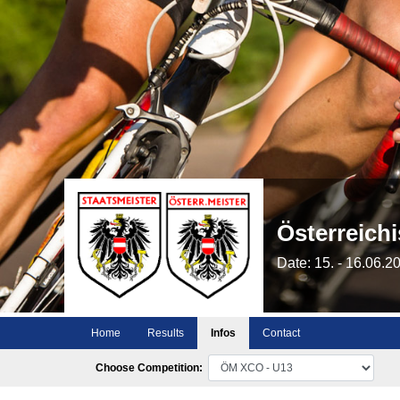
Österreich
Date: 15. - 16.06.2
Home
Results
Infos
Contact
Choose Competition: