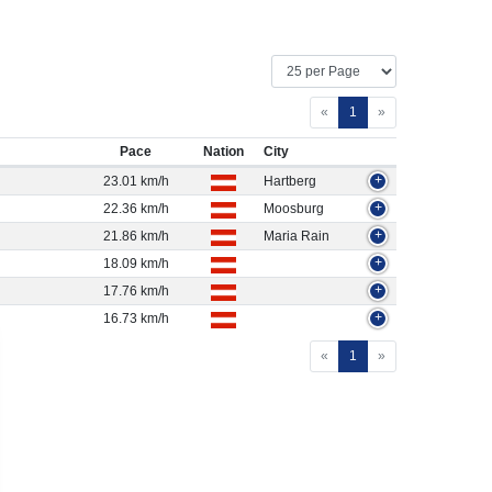
«
1
»
Pace
Nation
City
23.01 km/h
Hartberg
+
22.36 km/h
Moosburg
+
21.86 km/h
Maria Rain
+
18.09 km/h
+
17.76 km/h
+
16.73 km/h
+
«
1
»