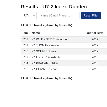
Results - U7-2 kurze Runden
Reset Filter
1 to 6 of 6 Results (filtered by 8 Results)
No
Name
Year of Birth
708
WILFINGER Christopher
2017
701
THOMANN Anton
2017
706
SCHMID Jonas
2017
707
LINDER Konstantin
2018
704
PRAGANT Oskar
2018
705
GLANZER Noah
2018
1 to 6 of 6 Results (filtered by 8 Results)