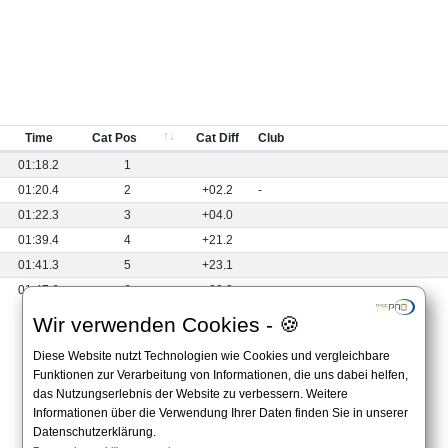
Time
Cat Pos
Cat Diff
Club
01:18.2
1
01:20.4
2
+02.2
-
01:22.3
3
+04.0
01:39.4
4
+21.2
01:41.3
5
+23.1
01:47.6
6
+29.3
Wir verwenden Cookies - 🍪
Diese Website nutzt Technologien wie Cookies und vergleichbare
Funktionen zur Verarbeitung von Informationen, die uns dabei helfen,
das Nutzungserlebnis der Website zu verbessern. Weitere
Informationen über die Verwendung Ihrer Daten finden Sie in unserer
Datenschutzerklärung.