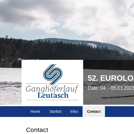
52. EUROL
Date: 04. - 05.03.202
Home
Startlist
Infos
Contact
Contact