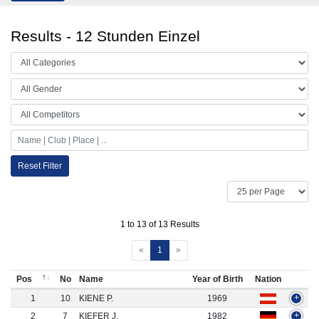
Results - 12 Stunden Einzel
Reset Filter
1 to 13 of 13 Results
«
1
»
Pos
No
Name
Year of Birth
Nation
1
10
KIENE P.
1969
+
2
7
KIEFER J.
1982
+