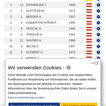
3
12
RATHBAUER J.
1959
+
4
3
GLETTLER M.
1971
+
5
2
BERGER H.
1957
+
6
9
HAIDER-PACHTROG F.
1995
+
7
8
FEISCHL D.
1981
+
8
4
STADLER H.
1961
+
9
11
HAUSER H.
1968
+
10
6
BECKE A.
1957
+
11
5
KLEMENT U.
1972
+
1
HONES J.
1954
+
13
WÖHRER B.
1974
+
Wir verwenden Cookies - 🍪
1 to 13 of 13 Results
Diese Website nutzt Technologien wie Cookies und vergleichbare
Funktionen zur Verarbeitung von Informationen, die uns dabei helfen,
«
1
»
das Nutzungserlebnis der Website zu verbessern. Weitere
Informationen über die Verwendung Ihrer Daten finden Sie in unserer
Datenschutzerklärung.
All information on this website is non-binding and you should always apply to the official
Datenschutzerklärung anzeigen
announcement on the website of the organizer.