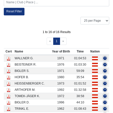
Reset Filter
1 to 16 of 16 Results
«
1
»
Cert
Name
Year of Birth
Time
Nation
WALLNER G.
1971
01:04:53
+
BEISTEINER R.
1976
01:03:30
+
BIGLER S.
1971
59:09
+
HOFER B.
1980
35:54
+
HEISSENBERGER C.
1973
01:01:52
+
ARTHOFER M.
1992
01:32:58
+
TOMEK-JÄGER K.
1972
38:58
+
BIGLER D.
1996
44:10
+
TRINKL E.
1962
01:08:43
+