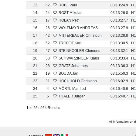
13
62
ROBL Paul
03:13:24.9
H1
14
24
ROST Mikolas
03:13:26.0
H1
15
17
HOLAN Petr
03:13:27.7
H1
16
26
WOLFMAYR ANDREAS
03:13:27.9
H1
17
42
MITTERBAUER Christoph
03:13:28.8
H1
18
52
TROFEIT Karl
03:13:30.5
H1
19
47
STEINKOGLER Clemens
03:13:32.1
H1
20
58
SCHWARZINGER Klaus
03:13:33.4
H1
21
28
GRATZ Johannes
03:13:36.3
H1
22
19
BOUDA Jan
03:15:50.3
H1
23
31
HOCHHOLD Christoph
03:16:02.9
H1
24
4
MÖRTL Manfred
03:16:40.6
H1
25
6
THALER Jürgen
03:16:40.7
H1
1 to 25 of 64 Results
All information on 