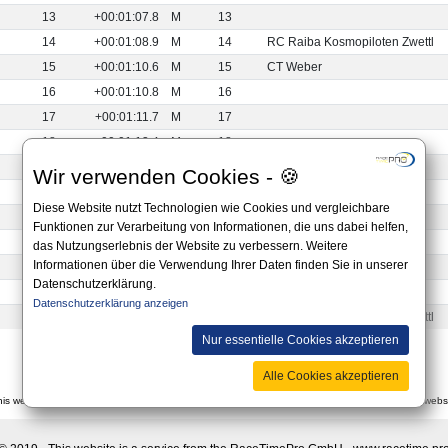
13
+00:01:07.8
M
13
14
+00:01:08.9
M
14
RC Raiba Kosmopiloten Zwettl
15
+00:01:10.6
M
15
CT Weber
16
+00:01:10.8
M
16
17
+00:01:11.7
M
17
18
+00:01:13.4
M
18
19
+00:01:15.0
M
19
Wir verwenden Cookies - 🍪
20
+00:01:16.2
M
20
Wiener Sportclub
Diese Website nutzt Technologien wie Cookies und vergleichbare
21
+00:01:19.2
M
21
Funktionen zur Verarbeitung von Informationen, die uns dabei helfen,
22
+00:03:33.2
M
22
Jiskra Třeboň
das Nutzungserlebnis der Website zu verbessern. Weitere
Informationen über die Verwendung Ihrer Daten finden Sie in unserer
23
+00:03:45.8
M
23
CLR Sauwald Cofain 699
Datenschutzerklärung.
24
+00:04:23.5
M
24
Cycle Team Tulln
Datenschutzerklärung anzeigen
25
+00:04:23.6
M
25
RC Raiba Kosmopiloten Zwettl
Nur essentielle Cookies akzeptieren
Alle Cookies akzeptieren
this website is non-binding and you should always apply to the official announcement on the websi