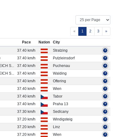
«
1
2
3
»
Pace
Nation
City
37.40 km/h
Stratzing
+
e
37.40 km/h
Putzleinsdorf
+
CH S...
37.40 km/h
Puchenau
+
CH S...
37.40 km/h
Walding
+
37.40 km/h
Oftering
+
37.40 km/h
Wien
+
37.40 km/h
Tabor
+
37.40 km/h
Praha 13
+
37.30 km/h
Sedlcany
+
37.20 km/h
Windigsteig
+
37.20 km/h
Linz
+
37.20 km/h
Wien
+