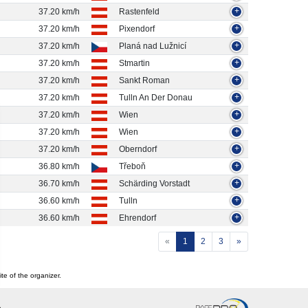
37.20 km/h
Rastenfeld
+
37.20 km/h
Pixendorf
+
37.20 km/h
Planá nad Lužnicí
+
37.20 km/h
Stmartin
+
37.20 km/h
Sankt Roman
+
37.20 km/h
Tulln An Der Donau
+
37.20 km/h
Wien
+
37.20 km/h
Wien
+
37.20 km/h
Oberndorf
+
36.80 km/h
Třeboň
+
36.70 km/h
Schärding Vorstadt
+
36.60 km/h
Tulln
+
36.60 km/h
Ehrendorf
+
«
1
2
3
»
te of the organizer.