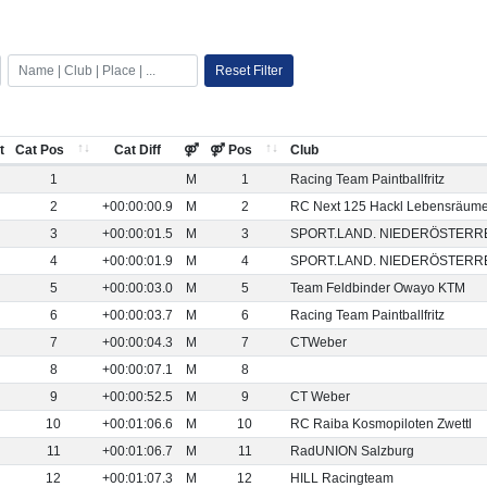
Reset Filter
t
Cat Pos
Cat Diff
⚤
⚤ Pos
Club
1
M
1
Racing Team Paintballfritz
2
+00:00:00.9
M
2
RC Next 125 Hackl Lebensräum
3
+00:00:01.5
M
3
SPORT.LAND. NIEDERÖSTERREI
4
+00:00:01.9
M
4
SPORT.LAND. NIEDERÖSTERREI
5
+00:00:03.0
M
5
Team Feldbinder Owayo KTM
6
+00:00:03.7
M
6
Racing Team Paintballfritz
7
+00:00:04.3
M
7
CTWeber
8
+00:00:07.1
M
8
9
+00:00:52.5
M
9
CT Weber
10
+00:01:06.6
M
10
RC Raiba Kosmopiloten Zwettl
11
+00:01:06.7
M
11
RadUNION Salzburg
12
+00:01:07.3
M
12
HILL Racingteam