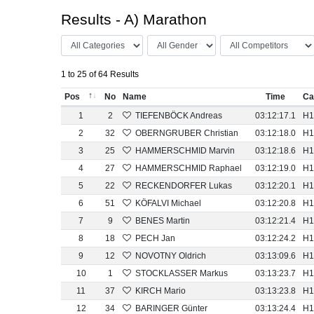
Results - A) Marathon
1 to 25 of 64 Results
Pos
No
Name
Time
Ca
1
2
TIEFENBÖCK Andreas
03:12:17.1
H1
2
32
OBERNGRUBER Christian
03:12:18.0
H1
3
25
HAMMERSCHMID Marvin
03:12:18.6
H1
4
27
HAMMERSCHMID Raphael
03:12:19.0
H1
5
22
RECKENDORFER Lukas
03:12:20.1
H1
6
51
KÖFALVI Michael
03:12:20.8
H1
7
9
BENES Martin
03:12:21.4
H1
8
18
PECH Jan
03:12:24.2
H1
9
12
NOVOTNY Oldrich
03:13:09.6
H1
10
1
STOCKLASSER Markus
03:13:23.7
H1
11
37
KIRCH Mario
03:13:23.8
H1
12
34
BARINGER Günter
03:13:24.4
H1