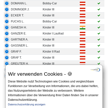
DOMANN L.
Bobby-Car
DONINGER J.
Kinder III
ECKER T.
Kinder III
FUCHS L.
Bobby-Car
GANESH H.
Kinder III
GANZER E.
Kinder I Laufrad
GARTNER A.
Kinder III
GASSNER L.
Kinder III
GRAF F.
Kinder II Rad
GRAF T.
Kinder III
GREUTER H.
Kinder III
GRÜNER-BICHLER J.
Kinder III
Wir verwenden Cookies - 🍪
GÖRITZER M.
Kinder III
Diese Website nutzt Technologien wie Cookies und vergleichbare
1 to 25 of 100 Results
Funktionen zur Verarbeitung von Informationen, die uns dabei helfen,
das Nutzungserlebnis der Website zu verbessern. Weitere
«
1
2
3
4
»
Informationen über die Verwendung Ihrer Daten finden Sie in unserer
Datenschutzerklärung.
All information on this website is non-binding and you should always apply to the official
Datenschutzerklärung anzeigen
announcement on the website of the organizer.