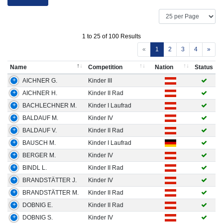
1 to 25 of 100 Results
«
1
2
3
4
»
Name
Competition
Nation
Status
AICHNER G.
Kinder III
AICHNER H.
Kinder II Rad
BACHLECHNER M.
Kinder I Laufrad
BALDAUF M.
Kinder IV
BALDAUF V.
Kinder II Rad
BAUSCH M.
Kinder I Laufrad
BERGER M.
Kinder IV
BINDL L.
Kinder II Rad
BRANDSTÄTTER J.
Kinder IV
BRANDSTÄTTER M.
Kinder II Rad
DOBNIG E.
Kinder II Rad
DOBNIG S.
Kinder IV