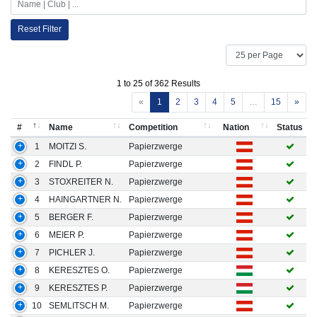
Reset Filter
1 to 25 of 362 Results
«
1
2
3
4
5
…
15
»
#
Name
Competition
Nation
Status
1
MOITZI S.
Papierzwerge
2
FINDL P.
Papierzwerge
3
STOXREITER N.
Papierzwerge
4
HAINGARTNER N.
Papierzwerge
5
BERGER F.
Papierzwerge
6
MEIER P.
Papierzwerge
7
PICHLER J.
Papierzwerge
8
KERESZTES O.
Papierzwerge
9
KERESZTES P.
Papierzwerge
10
SEMLITSCH M.
Papierzwerge