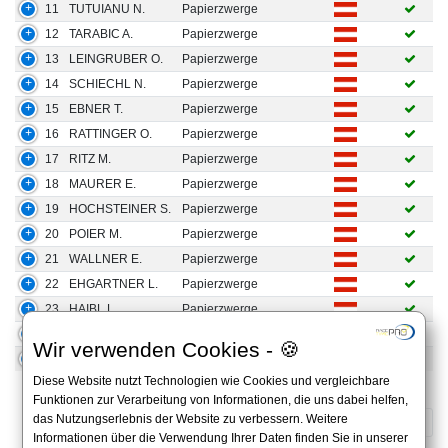
11
TUTUIANU N.
Papierzwerge
12
TARABIC A.
Papierzwerge
13
LEINGRUBER O.
Papierzwerge
14
SCHIECHL N.
Papierzwerge
15
EBNER T.
Papierzwerge
16
RATTINGER O.
Papierzwerge
17
RITZ M.
Papierzwerge
18
MAURER E.
Papierzwerge
19
HOCHSTEINER S.
Papierzwerge
20
POIER M.
Papierzwerge
21
WALLNER E.
Papierzwerge
22
EHGARTNER L.
Papierzwerge
23
HAIBL L.
Papierzwerge
24
STRAUSS V.
Papierzwerge
Wir verwenden Cookies - 🍪
25
PERFLER T.
Papierzwerge
Diese Website nutzt Technologien wie Cookies und vergleichbare
1 to 25 of 362 Results
Funktionen zur Verarbeitung von Informationen, die uns dabei helfen,
das Nutzungserlebnis der Website zu verbessern. Weitere
«
1
2
3
4
5
…
15
»
Informationen über die Verwendung Ihrer Daten finden Sie in unserer