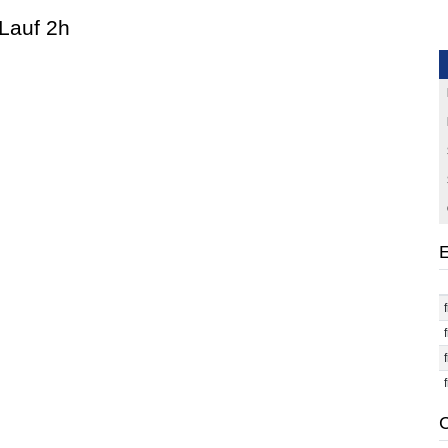
 Lauf 2h
E
C