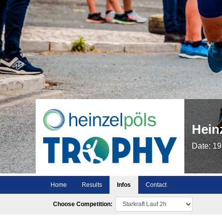
Hein
Date: 19
Home
Results
Infos
Contact
Choose Competition: