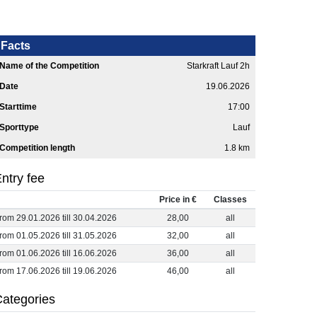
Facts
Name of the Competition
Starkraft Lauf 2h
Date
19.06.2026
Starttime
17:00
Sporttype
Lauf
Competition length
1.8 km
ntry fee
Price in €
Classes
from 29.01.2026 till 30.04.2026
28,00
all
from 01.05.2026 till 31.05.2026
32,00
all
from 01.06.2026 till 16.06.2026
36,00
all
from 17.06.2026 till 19.06.2026
46,00
all
ategories