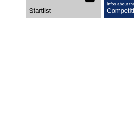
Infos about th
Startlist
Competit