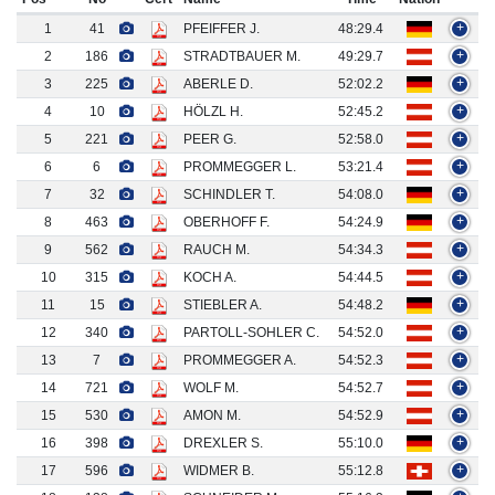
1
41
PFEIFFER J.
48:29.4
+
2
186
STRADTBAUER M.
49:29.7
+
3
225
ABERLE D.
52:02.2
+
4
10
HÖLZL H.
52:45.2
+
5
221
PEER G.
52:58.0
+
6
6
PROMMEGGER L.
53:21.4
+
7
32
SCHINDLER T.
54:08.0
+
8
463
OBERHOFF F.
54:24.9
+
9
562
RAUCH M.
54:34.3
+
10
315
KOCH A.
54:44.5
+
11
15
STIEBLER A.
54:48.2
+
12
340
PARTOLL-SOHLER C.
54:52.0
+
13
7
PROMMEGGER A.
54:52.3
+
14
721
WOLF M.
54:52.7
+
15
530
AMON M.
54:52.9
+
16
398
DREXLER S.
55:10.0
+
17
596
WIDMER B.
55:12.8
+