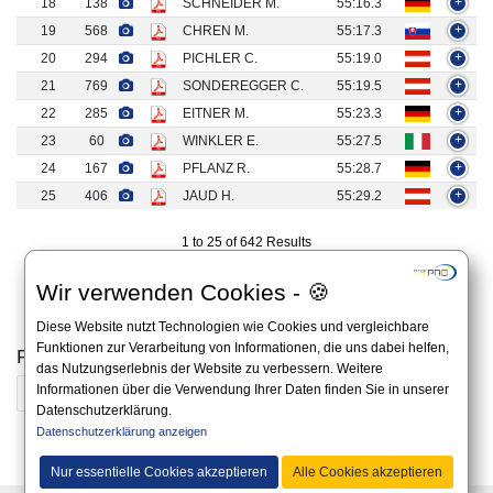
18
138
SCHNEIDER M.
55:16.3
+
19
568
CHREN M.
55:17.3
+
20
294
PICHLER C.
55:19.0
+
21
769
SONDEREGGER C.
55:19.5
+
22
285
EITNER M.
55:23.3
+
23
60
WINKLER E.
55:27.5
+
24
167
PFLANZ R.
55:28.7
+
25
406
JAUD H.
55:29.2
+
1 to 25 of 642 Results
«
1
2
3
4
5
…
26
»
Wir verwenden Cookies - 🍪
Diese Website nutzt Technologien wie Cookies und vergleichbare
Funktionen zur Verarbeitung von Informationen, die uns dabei helfen,
Previous results
das Nutzungserlebnis der Website zu verbessern. Weitere
Informationen über die Verwendung Ihrer Daten finden Sie in unserer
2025
2024
2023
2022
2021
2019
Datenschutzerklärung.
Datenschutzerklärung anzeigen
All information on this website is non-binding and you should always apply to the official
announcement on the website of the organizer.
Nur essentielle Cookies akzeptieren
Alle Cookies akzeptieren