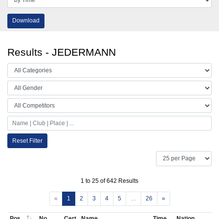
Download
Results - JEDERMANN
Reset Filter
1 to 25 of 642 Results
«
1
2
3
4
5
…
26
»
Pos
No
Cert
Name
Time
Nation