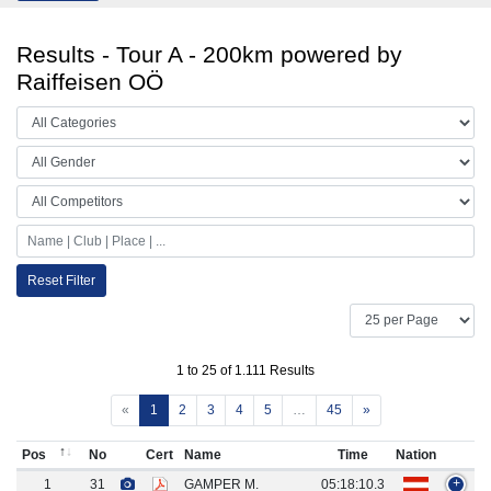
Results - Tour A - 200km powered by
Raiffeisen OÖ
Reset Filter
1 to 25 of 1.111 Results
«
1
2
3
4
5
…
45
»
Pos
No
Cert
Name
Time
Nation
1
31
GAMPER M.
05:18:10.3
+