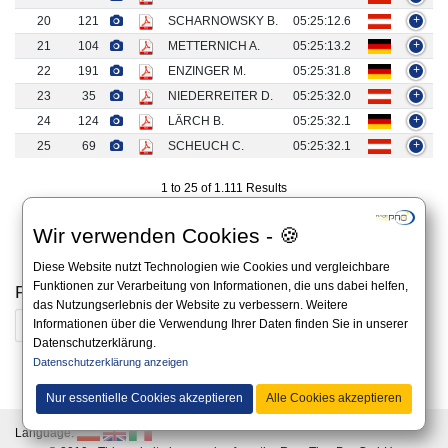
20
121
SCHARNOWSKY B.
05:25:12.6
+
21
104
METTERNICH A.
05:25:13.2
+
22
191
ENZINGER M.
05:25:31.8
+
23
35
NIEDERREITER D.
05:25:32.0
+
24
124
LÄRCH B.
05:25:32.1
+
25
69
SCHEUCH C.
05:25:32.1
+
1 to 25 of 1.111 Results
«
1
2
3
4
5
…
45
»
Wir verwenden Cookies - 🍪
Diese Website nutzt Technologien wie Cookies und vergleichbare
Funktionen zur Verarbeitung von Informationen, die uns dabei helfen,
Previous results
das Nutzungserlebnis der Website zu verbessern. Weitere
Informationen über die Verwendung Ihrer Daten finden Sie in unserer
2025
2024
2023
2022
Datenschutzerklärung.
Datenschutzerklärung anzeigen
All information on this website is non-binding and you should always apply to the official
announcement on the website of the organizer.
Nur essentielle Cookies akzeptieren
Alle Cookies akzeptieren
Language: