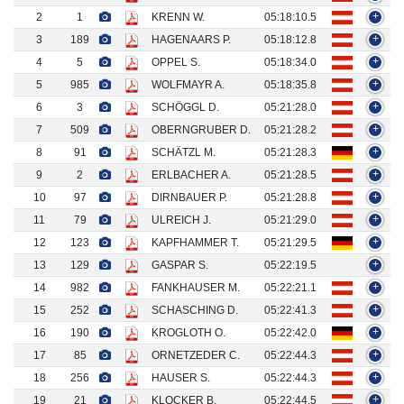
2
1
KRENN W.
05:18:10.5
+
3
189
HAGENAARS P.
05:18:12.8
+
4
5
OPPEL S.
05:18:34.0
+
5
985
WOLFMAYR A.
05:18:35.8
+
6
3
SCHÖGGL D.
05:21:28.0
+
7
509
OBERNGRUBER D.
05:21:28.2
+
8
91
SCHÄTZL M.
05:21:28.3
+
9
2
ERLBACHER A.
05:21:28.5
+
10
97
DIRNBAUER P.
05:21:28.8
+
11
79
ULREICH J.
05:21:29.0
+
12
123
KAPFHAMMER T.
05:21:29.5
+
13
129
GASPAR S.
05:22:19.5
+
14
982
FANKHAUSER M.
05:22:21.1
+
15
252
SCHASCHING D.
05:22:41.3
+
16
190
KROGLOTH O.
05:22:42.0
+
17
85
ORNETZEDER C.
05:22:44.3
+
18
256
HAUSER S.
05:22:44.3
+
19
21
KLOCKER B.
05:22:44.5
+