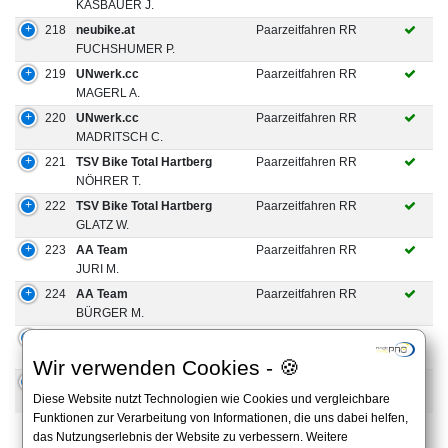
KASBAUER J.
218
neubike.at
Paarzeitfahren RR
FUCHSHUMER P.
219
UNwerk.cc
Paarzeitfahren RR
MAGERL A.
220
UNwerk.cc
Paarzeitfahren RR
MADRITSCH C.
221
TSV Bike Total Hartberg
Paarzeitfahren RR
NÖHRER T.
222
TSV Bike Total Hartberg
Paarzeitfahren RR
GLATZ W.
223
AA Team
Paarzeitfahren RR
JURI M.
224
AA Team
Paarzeitfahren RR
BÜRGER M.
225
Dick & Doof
Paarzeitfahren RR
SCHROEDTER R.
Wir verwenden Cookies - 🍪
226
Dick & Doof
Paarzeitfahren RR
Diese Website nutzt Technologien wie Cookies und vergleichbare
GRECHENIG-DI VORA P.
Funktionen zur Verarbeitung von Informationen, die uns dabei helfen,
das Nutzungserlebnis der Website zu verbessern. Weitere
1 to 25 of 392 Results