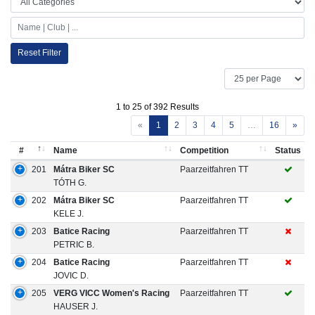
Reset Filter
1 to 25 of 392 Results
«
1
2
3
4
5
…
16
»
#
Name
Competition
Status
201
Mátra Biker SC
Paarzeitfahren TT
TÓTH G.
202
Mátra Biker SC
Paarzeitfahren TT
KELE J.
203
Batice Racing
Paarzeitfahren TT
PETRIC B.
204
Batice Racing
Paarzeitfahren TT
JOVIC D.
205
VERG VICC Women's Racing
Paarzeitfahren TT
HAUSER J.