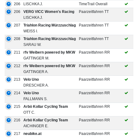
206
LISCHKA J.
TimeTrail Overall
206
VERG VICC Women's Racing
Paarzeitfahren TT
LISCHKA J.
207
Triahlon Racing Mürzzuschlag
Paarzeitfahren TT
WEISS I.
208
Triahlon Racing Mürzzuschlag
Paarzeitfahren TT
SARAU W.
211
rfv Weibern powered by MKW
Paarzeitfahren RR
GATTINGER M.
212
rfv Weibern powered by MKW
Paarzeitfahren RR
GATTINGER A.
213
Velo Uno
Paarzeitfahren RR
DRESCHER A.
214
Velo Uno
Paarzeitfahren RR
FALLMANN S.
215
Arbö Kollar Cycling Team
Paarzeitfahren RR
OTT C.
216
Arbö Kollar Cycling Team
Paarzeitfahren RR
AICHINGER E.
217
neubike.at
Paarzeitfahren RR