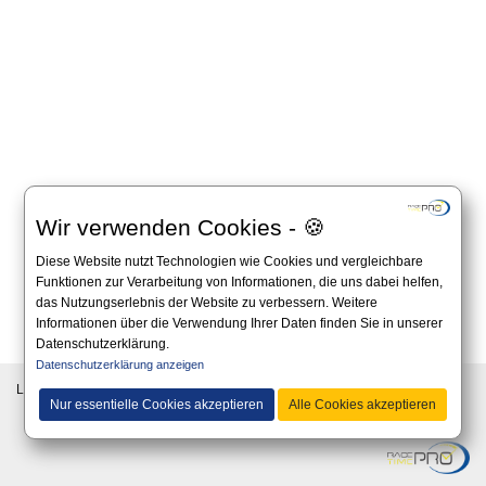
Wir verwenden Cookies - 🍪
Diese Website nutzt Technologien wie Cookies und vergleichbare
Funktionen zur Verarbeitung von Informationen, die uns dabei helfen,
das Nutzungserlebnis der Website zu verbessern. Weitere
Informationen über die Verwendung Ihrer Daten finden Sie in unserer
All information on this website is non-binding and you should always apply to the official
Datenschutzerklärung.
announcement on the website of the organizer.
Datenschutzerklärung anzeigen
Language:
Nur essentielle Cookies akzeptieren
Alle Cookies akzeptieren
© 2019 - This website is a service from the RaceTimePro GmbH -
www.racetime.pro