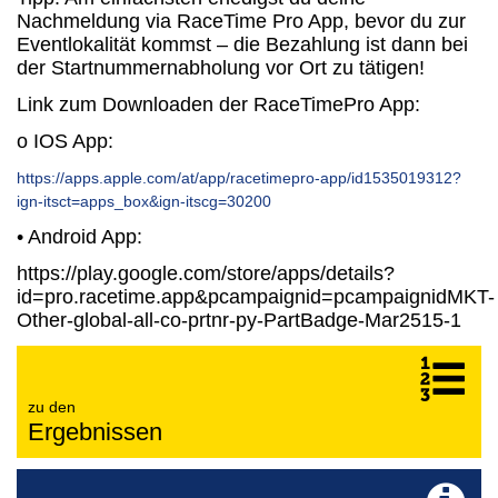
Nachmeldung via RaceTime Pro App, bevor du zur
Eventlokalität kommst – die Bezahlung ist dann bei
der Startnummernabholung vor Ort zu tätigen!
Link zum Downloaden der RaceTimePro App:
o IOS App:
https://apps.apple.com/at/app/racetimepro-app/id1535019312?
ign-itsct=apps_box&ign-itscg=30200
• Android App:
https://play.google.com/store/apps/details?
id=pro.racetime.app&pcampaignid=pcampaignidMKT-
Other-global-all-co-prtnr-py-PartBadge-Mar2515-1
zu den
Ergebnissen