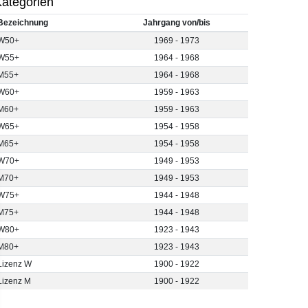
ategorien
Bezeichnung
Jahrgang von/bis
W50+
1969 - 1973
W55+
1964 - 1968
M55+
1964 - 1968
W60+
1959 - 1963
M60+
1959 - 1963
W65+
1954 - 1958
M65+
1954 - 1958
W70+
1949 - 1953
M70+
1949 - 1953
W75+
1944 - 1948
M75+
1944 - 1948
W80+
1923 - 1943
M80+
1923 - 1943
Lizenz W
1900 - 1922
Lizenz M
1900 - 1922