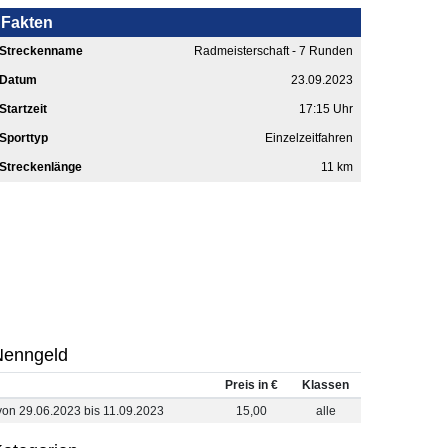
Fakten
Streckenname
Radmeisterschaft - 7 Runden
Datum
23.09.2023
Startzeit
17:15 Uhr
Sporttyp
Einzelzeitfahren
Streckenlänge
11 km
Nenngeld
Preis in €
Klassen
von 29.06.2023 bis 11.09.2023
15,00
alle