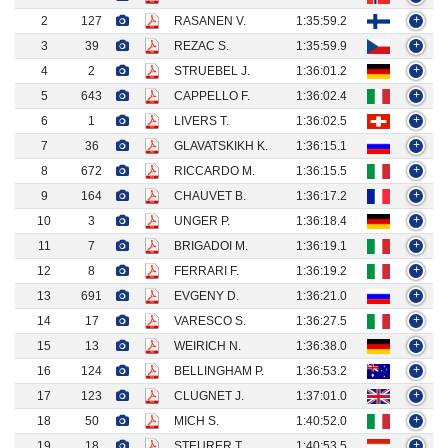
2
127
RASANEN V.
1:35:59.2
+
3
39
REZAC S.
1:35:59.9
+
4
2
STRUEBEL J.
1:36:01.2
+
5
643
CAPPELLO F.
1:36:02.4
+
6
1
LIVERS T.
1:36:02.5
+
7
36
GLAVATSKIKH K.
1:36:15.1
+
8
672
RICCARDO M.
1:36:15.5
+
9
164
CHAUVET B.
1:36:17.2
+
10
3
UNGER P.
1:36:18.4
+
11
7
BRIGADOI M.
1:36:19.1
+
12
8
FERRARI F.
1:36:19.2
+
13
691
EVGENY D.
1:36:21.0
+
14
17
VARESCO S.
1:36:27.5
+
15
13
WEIRICH N.
1:36:38.0
+
16
124
BELLINGHAM P.
1:36:53.2
+
17
123
CLUGNET J.
1:37:01.0
+
18
50
MICH S.
1:40:52.0
+
19
18
STEURER T.
1:40:53.5
+