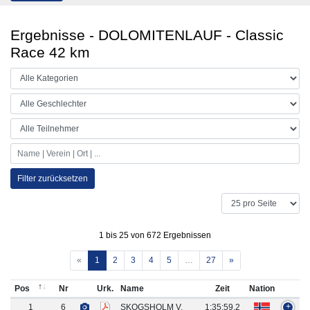
Ergebnisse - DOLOMITENLAUF - Classic
Race 42 km
Filter zurücksetzen
1 bis 25 von 672 Ergebnissen
«
1
2
3
4
5
…
27
»
Pos
Nr
Urk.
Name
Zeit
Nation
1
6
SKOGSHOLM V.
1:35:59.2
+