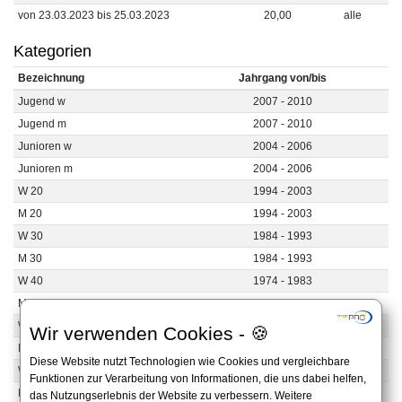
von 23.03.2023 bis 25.03.2023
20,00
alle
Kategorien
Bezeichnung
Jahrgang von/bis
Jugend w
2007 - 2010
Jugend m
2007 - 2010
Junioren w
2004 - 2006
Junioren m
2004 - 2006
W 20
1994 - 2003
M 20
1994 - 2003
W 30
1984 - 1993
M 30
1984 - 1993
W 40
1974 - 1983
M 40
1974 - 1983
W 50
1964 - 1973
Wir verwenden Cookies - 🍪
M 50
1964 - 1973
Diese Website nutzt Technologien wie Cookies und vergleichbare
W 60+
1903 - 1963
Funktionen zur Verarbeitung von Informationen, die uns dabei helfen,
M 60+
1903 - 1963
das Nutzungserlebnis der Website zu verbessern. Weitere