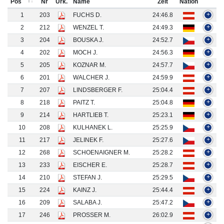
Pos
Nr
Urk.
Name
Zeit
Nation
1
203
FUCHS D.
24:46.8
+
2
212
WENZEL T.
24:49.3
+
3
204
BOUSKA J.
24:52.7
+
4
202
MOCH J.
24:56.3
+
5
205
KOZNAR M.
24:57.7
+
6
201
WALCHER J.
24:59.9
+
7
207
LINDSBERGER F.
25:04.4
+
8
218
PAITZ T.
25:04.8
+
9
214
HARTLIEB T.
25:23.1
+
10
208
KULHANEK L.
25:25.9
+
11
217
JELINEK F.
25:27.6
+
12
268
SCHOENAIGNER M.
25:28.2
+
13
233
EISCHER E.
25:28.7
+
14
210
STEFAN J.
25:29.5
+
15
224
KAINZ J.
25:44.4
+
16
209
SALABA J.
25:47.2
+
17
246
PROSSER M.
26:02.9
+