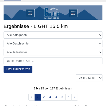
Ergebnisse - LIGHT 15,5 km
Filter zurücksetzen
1 bis 25 von 137 Ergebnissen
«
1
2
3
4
5
6
»