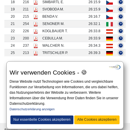
18
216
SIMBARTL E.
26:15.9
+
19
211
SVOBODA M.
26:15.9
+
20
215
BENDA V.
26:16.7
+
21
254
SENONER M.
26:32.1
+
22
226
KOGLBAUER T.
26:33.8
+
23
200
CEBULLA M.
26:33.9
+
24
237
WALCHER N.
26:34.3
+
25
213
TRITSCHLER P.
26:39.3
+
1 bis 25 von 137 Ergebnissen
Wir verwenden Cookies - 🍪
«
1
2
3
4
5
6
»
Diese Website nutzt Technologien wie Cookies und vergleichbare
Funktionen zur Verarbeitung von Informationen, die uns dabei helfen,
das Nutzungserlebnis der Website zu verbessern. Weitere
Informationen über die Verwendung Ihrer Daten finden Sie in unserer
Datenschutzerklärung.
Datenschutzerklärung anzeigen
Alle Angaben auf dieser Website sind unverbindlich und es gilt immer die offizielle
Ausschreibung auf der Website des Veranstalters.
Nur essentielle Cookies akzeptieren
Alle Cookies akzeptieren