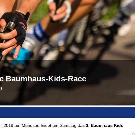
ee Baumhaus-Kids-Race
9
Juni 2019 am Mondsee findet am Samstag das
3. Baumhaus Kids
F