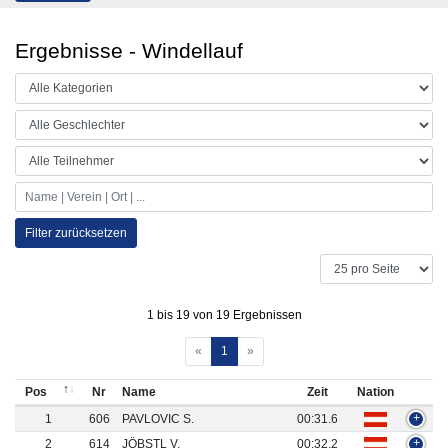
Ergebnisse - Windellauf
Filter zurücksetzen
1 bis 19 von 19 Ergebnissen
«
1
»
Pos
Nr
Name
Zeit
Nation
1
606
PAVLOVIC S.
00:31.6
+
2
614
JÖBSTL V.
00:32.2
+