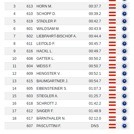
3
613
HORN M.
00:37.7
+
4
610
SCHOPF D.
00:39.2
+
5
619
STADLER P.
00:42.7
+
6
601
WALDSAM M.
00:43.9
+
7
602
LIEBFAHRT-BISCHOF A.
00:44.4
+
8
611
LEITOLD F.
00:45.7
+
9
616
HACKL L.
00:49.7
+
10
608
GATTER L.
00:50.2
+
11
604
WEISS F.
00:50.7
+
12
609
HENGSTER V.
00:52.1
+
13
615
BAUMGARTNER J.
00:54.7
+
14
605
EIBENSTEINER S.
01:07.3
+
15
603
STIEGLER A.
01:25.7
+
16
618
SCHROTT J.
01:42.2
+
17
612
SAIGER F.
01:48.9
+
18
617
BÄRNTHALER N.
02:12.0
+
607
PASCUTTINI F.
DNS
+