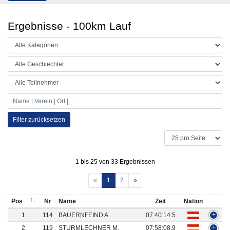
Ergebnisse - 100km Lauf
Filter zurücksetzen
1 bis 25 von 33 Ergebnissen
«
1
2
»
Pos
Nr
Name
Zeit
Nation
1
114
BAUERNFEIND A.
07:40:14.5
+
2
119
STURMLECHNER M.
07:58:08.9
+