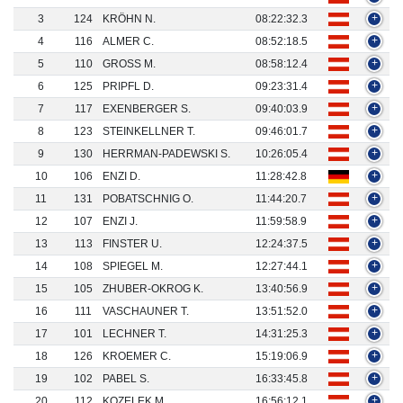
3
124
KRÖHN N.
08:22:32.3
+
4
116
ALMER C.
08:52:18.5
+
5
110
GROSS M.
08:58:12.4
+
6
125
PRIPFL D.
09:23:31.4
+
7
117
EXENBERGER S.
09:40:03.9
+
8
123
STEINKELLNER T.
09:46:01.7
+
9
130
HERRMAN-PADEWSKI S.
10:26:05.4
+
10
106
ENZI D.
11:28:42.8
+
11
131
POBATSCHNIG O.
11:44:20.7
+
12
107
ENZI J.
11:59:58.9
+
13
113
FINSTER U.
12:24:37.5
+
14
108
SPIEGEL M.
12:27:44.1
+
15
105
ZHUBER-OKROG K.
13:40:56.9
+
16
111
VASCHAUNER T.
13:51:52.0
+
17
101
LECHNER T.
14:31:25.3
+
18
126
KROEMER C.
15:19:06.9
+
19
102
PABEL S.
16:33:45.8
+
20
112
KOZELEK M.
16:56:12.1
+