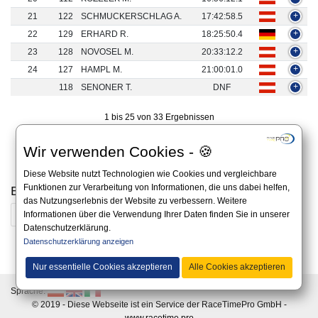
21
122
SCHMUCKERSCHLAG A.
17:42:58.5
+
22
129
ERHARD R.
18:25:50.4
+
23
128
NOVOSEL M.
20:33:12.2
+
24
127
HAMPL M.
21:00:01.0
+
118
SENONER T.
DNF
+
1 bis 25 von 33 Ergebnissen
«
1
2
»
Wir verwenden Cookies - 🍪
Diese Website nutzt Technologien wie Cookies und vergleichbare
Funktionen zur Verarbeitung von Informationen, die uns dabei helfen,
Ergebnisse aus den Vorjahren
das Nutzungserlebnis der Website zu verbessern. Weitere
2025
2024
2023
2022
Informationen über die Verwendung Ihrer Daten finden Sie in unserer
Datenschutzerklärung.
Datenschutzerklärung anzeigen
Alle Angaben auf dieser Website sind unverbindlich und es gilt immer die offizielle
Ausschreibung auf der Website des Veranstalters.
Nur essentielle Cookies akzeptieren
Alle Cookies akzeptieren
Sprache:
© 2019 - Diese Webseite ist ein Service der RaceTimePro GmbH -
www.racetime.pro