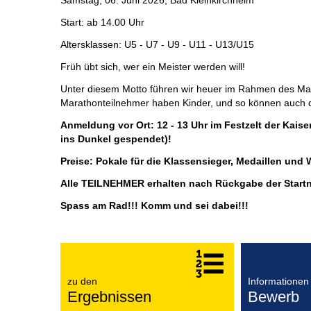
Samstag, 06. Juni 2026, Bad Kleinkirchheim
Start: ab 14.00 Uhr
Altersklassen: U5 - U7 - U9 - U11 - U13/U15
Früh übt sich, wer ein Meister werden will!
Unter diesem Motto führen wir heuer im Rahmen des Ma
Marathonteilnehmer haben Kinder, und so können auch d
Anmeldung vor Ort: 12 - 13 Uhr im Festzelt der Kais
ins Dunkel gespendet)!
Preise: Pokale für die Klassensieger, Medaillen und 
Alle TEILNEHMER erhalten nach Rückgabe der Startn
Spass am Rad!!! Komm und sei dabei!!!
zu den
Informationen
Ergebnissen
Bewerb