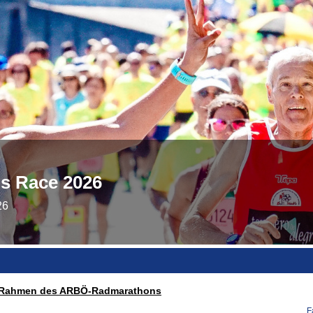
s Race 2026
26
im Rahmen des ARBÖ-Radmarathons
F