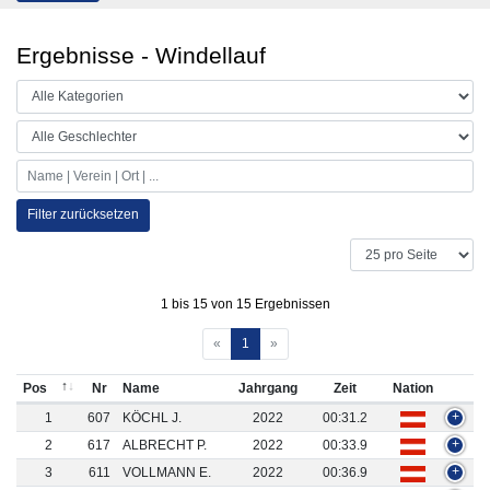
Ergebnisse - Windellauf
Filter zurücksetzen
1 bis 15 von 15 Ergebnissen
«
1
»
Pos
Nr
Name
Jahrgang
Zeit
Nation
1
607
KÖCHL J.
2022
00:31.2
+
2
617
ALBRECHT P.
2022
00:33.9
+
3
611
VOLLMANN E.
2022
00:36.9
+