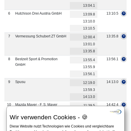
13:04.1
6
Hutchison Drei Austria GmbH
13:10.5
13:09.8
13:10.0
13:10.5
7
Vermessung Schubert ZT GmbH
13:35.8
12:00.4
13:01.0
13:35.8
8
Bestzeit Sport & Promotion
13:56.1
13:55.4
GmbH
13:55.9
13:56.1
9
Spusu
14:13.0
12:19.0
13:59.3
14:13.0
10
Mazda Mayer - F. S. Mayer
14:42.4
11:39.5
Ges.m.b.H.
12:00.3
Wir verwenden Cookies - 🍪
14:42.4
Diese Website nutzt Technologien wie Cookies und vergleichbare