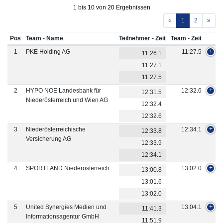
1 bis 10 von 20 Ergebnissen
«
1
2
»
Pos
Team - Name
Teilnehmer - Zeit
Team - Zeit
1
PKE Holding AG
11:27.5
11:26.1
11:27.1
11:27.5
2
HYPO NOE Landesbank für
12:32.6
12:31.5
Niederösterreich und Wien AG
12:32.4
12:32.6
3
Niederösterreichische
12:34.1
12:33.8
Versicherung AG
12:33.9
12:34.1
4
SPORTLAND Niederösterreich
13:02.0
13:00.8
13:01.6
13:02.0
5
United Synergies Medien und
13:04.1
11:41.3
Informationsagentur GmbH
11:51.9