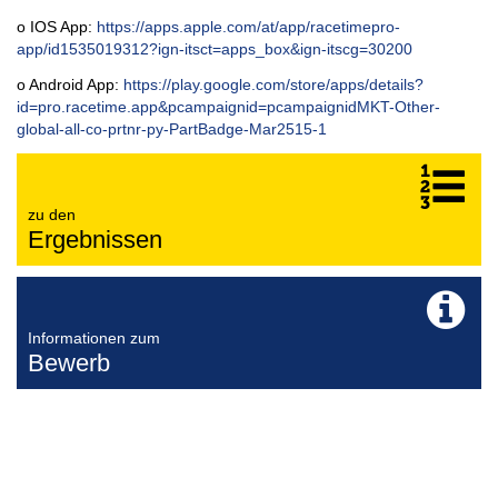
o IOS App:
https://apps.apple.com/at/app/racetimepro-
app/id1535019312?ign-itsct=apps_box&ign-itscg=30200
o Android App:
https://play.google.com/store/apps/details?
id=pro.racetime.app&pcampaignid=pcampaignidMKT-Other-
global-all-co-prtnr-py-PartBadge-Mar2515-1
zu den
Ergebnissen
Informationen zum
Bewerb