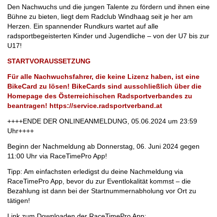
Den Nachwuchs und die jungen Talente zu fördern und ihnen eine
Bühne zu bieten, liegt dem Radclub Windhaag seit je her am
Herzen. Ein spannender Rundkurs wartet auf alle
radsportbegeisterten Kinder und Jugendliche – von der U7 bis zur
U17!
STARTVORAUSSETZUNG
Für alle Nachwuchsfahrer, die keine Lizenz haben, ist eine
BikeCard zu lösen! BikeCards sind ausschließlich über die
Homepage des Österreichischen Radsportverbandes zu
beantragen! https://service.radsportverband.at
++++ENDE DER ONLINEANMELDUNG, 05.06.2024 um 23:59
Uhr++++
Beginn der Nachmeldung ab Donnerstag, 06. Juni 2024 gegen
11:00 Uhr via RaceTimePro App!
Tipp: Am einfachsten erledigst du deine Nachmeldung via
RaceTimePro App, bevor du zur Eventlokalität kommst – die
Bezahlung ist dann bei der Startnummernabholung vor Ort zu
tätigen!
Link zum Downloaden der RaceTimePro App: