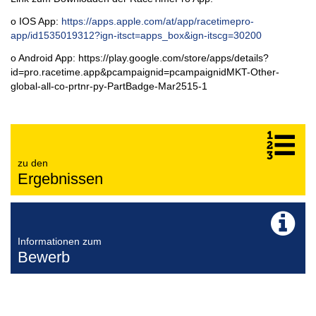
o IOS App:
https://apps.apple.com/at/app/racetimepro-
app/id1535019312?ign-itsct=apps_box&ign-itscg=30200
o Android App: https://play.google.com/store/apps/details?
id=pro.racetime.app&pcampaignid=pcampaignidMKT-Other-
global-all-co-prtnr-py-PartBadge-Mar2515-1
zu den
Ergebnissen
Informationen zum
Bewerb